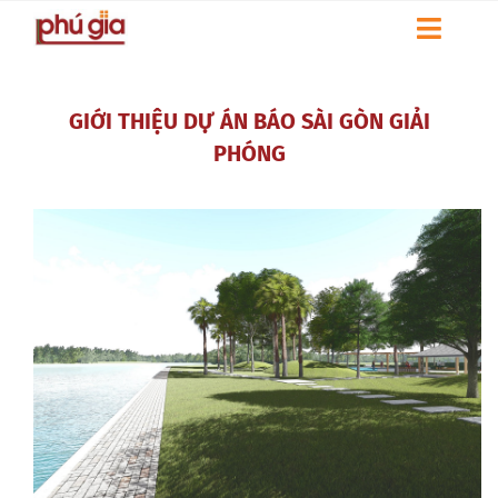
Skip
Toggl
to
Naviga
content
HOME
GIỚI THIỆU DỰ ÁN BÁO SÀI GÒN GIẢI
GIỚI THIỆU
PHÓNG
DỰ ÁN
LIÊN HỆ
THƯ VIỆN