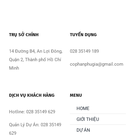
TRỤ SỞ CHÍNH
TUYỂN DỤNG
14 Đường B4, An Lợi Đông,
028 35149 189
Quận 2, Thành phố Hồ Chí
cophanphugia@gmail.com
Minh
DỊCH VỤ KHÁCH HÀNG
MENU
HOME
Hotline: 028 35149 629
GIỚI THIỆU
Quản Lý Dự Án: 028 35149
DỰ ÁN
629