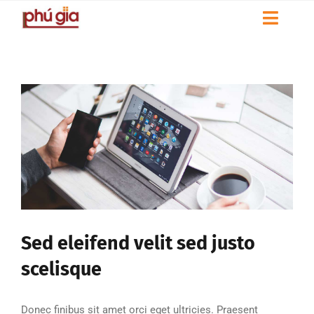
Skip
Toggl
to
Naviga
content
HOME
GIỚI THIỆU
DỰ ÁN
LIÊN HỆ
THƯ VIỆN
Sed eleifend velit sed justo
scelisque
Donec finibus sit amet orci eget ultricies. Praesent