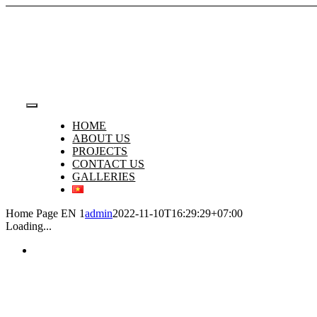
Skip
to
content
Toggle
HOME
Navigation
ABOUT US
PROJECTS
CONTACT US
GALLERIES
Home Page EN 1
admin
2022-11-10T16:29:29+07:00
Loading...