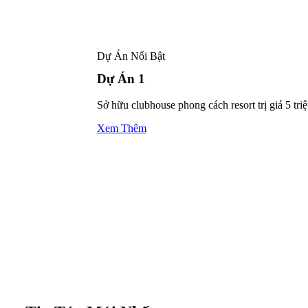
Dự Án Nổi Bật
Dự Án 1
Sở hữu clubhouse phong cách resort trị giá 5 tr
Xem Thêm