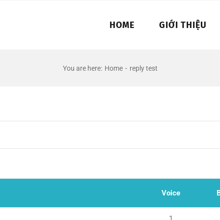
HOME
GIỚI THIỆU
You are here
:
Home
-
reply test
Voice
B
1