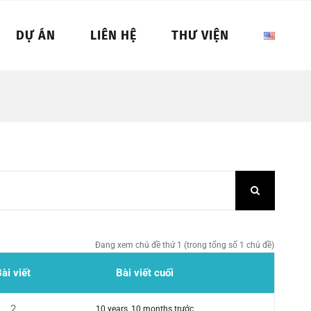
DỰ ÁN
LIÊN HỆ
THƯ VIỆN
Đang xem chủ đề thứ 1 (trong tổng số 1 chủ đề)
ài viết
Bài viết cuối
2
10 years, 10 months trước