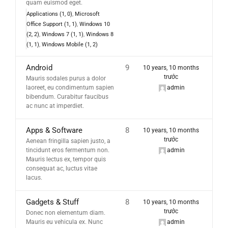
quam euismod eget.
Applications (1, 0)
Microsoft
Office Support (1, 1)
Windows 10
(2, 2)
Windows 7 (1, 1)
Windows 8
(1, 1)
Windows Mobile (1, 2)
Android
9
10 years, 10 months
trước
Mauris sodales purus a dolor
laoreet, eu condimentum sapien
admin
bibendum. Curabitur faucibus
ac nunc at imperdiet.
Apps & Software
8
10 years, 10 months
trước
Aenean fringilla sapien justo, a
tincidunt eros fermentum non.
admin
Mauris lectus ex, tempor quis
consequat ac, luctus vitae
lacus.
Gadgets & Stuff
8
10 years, 10 months
trước
Donec non elementum diam.
Mauris eu vehicula ex. Nunc
admin