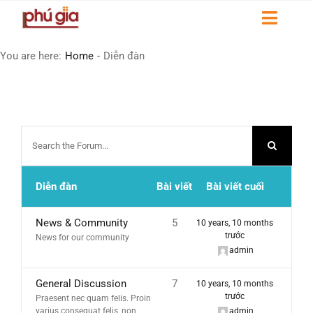
Skip
Toggl
to
Naviga
content
HOME
You are here
:
Home
-
Diễn đàn
GIỚI THIỆU
DỰ ÁN
LIÊN HỆ
Diễn đàn
Bài viết
Bài viết cuối
THƯ VIỆN
News & Community
5
10 years, 10 months
trước
News for our community
admin
General Discussion
7
10 years, 10 months
trước
Praesent nec quam felis. Proin
varius consequat felis, non
admin