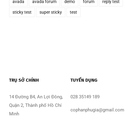
avada
avada forum
demo
forum
reply test
sticky test
super sticky
test
TRỤ SỞ CHÍNH
TUYỂN DỤNG
14 Đường B4, An Lợi Đông,
028 35149 189
Quận 2, Thành phố Hồ Chí
cophanphugia@gmail.com
Minh