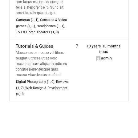
non lacus maximus, congue
felis a, hendrerit elit. Nunc sit
amet iaculis quam, eget.
Cameras (1, 1)
Consoles & Video
games (1, 1)
Headphones (1, 1)
TVs & Home Theaters (1, 0)
Tutorials & Guides
7
10 years, 10 months
trước
Maecenas eu neque vel libero
feugiat ultrices ut at odio
admin
mauris ornare aliquam odio eu
congue pellentesque quis
massa vitae lectus eleifend.
Digital Photography (1, 0)
Reviews
(1, 2)
Web Design & Development
(0, 0)