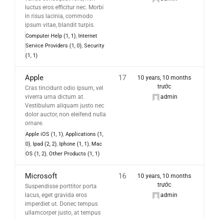
luctus eros efficitur nec. Morbi
in risus lacinia, commodo
ipsum vitae, blandit turpis.
Computer Help (1, 1)
Internet
Service Providers (1, 0)
Security
(1, 1)
Apple
17
10 years, 10 months
trước
Cras tincidunt odio ipsum, vel
viverra urna dictum at.
admin
Vestibulum aliquam justo nec
dolor auctor, non eleifend nulla
ornare.
Apple iOS (1, 1)
Applications (1,
0)
Ipad (2, 2)
Iphone (1, 1)
Mac
OS (1, 2)
Other Products (1, 1)
Microsoft
16
10 years, 10 months
trước
Suspendisse porttitor porta
lacus, eget gravida eros
admin
imperdiet ut. Donec tempus
ullamcorper justo, at tempus