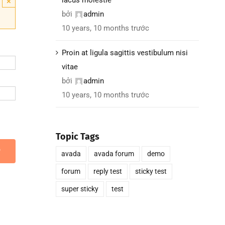
×
bởi
admin
10 years, 10 months trước
Proin at ligula sagittis vestibulum nisi
vitae
bởi
admin
10 years, 10 months trước
Topic Tags
P
avada
avada forum
demo
forum
reply test
sticky test
super sticky
test