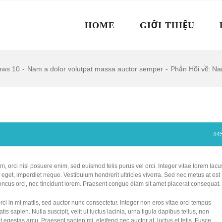
HOME
GIỚI THIỆU
ows 10
-
Nam a dolor volutpat massa auctor semper
-
Phản Hồi về: Na
#4
m, orci nisl posuere enim, sed euismod felis purus vel orci. Integer vitae lorem lacu
get, imperdiet neque. Vestibulum hendrerit ultricies viverra. Sed nec metus at est
oncus orci, nec tincidunt lorem. Praesent congue diam sit amet placerat consequat.
rci in mi mattis, sed auctor nunc consectetur. Integer non eros vitae orci tempus
is sapien. Nulla suscipit, velit ut luctus lacinia, urna ligula dapibus tellus, non
 egestas arcu. Praesent sapien mi, eleifend nec auctor at, luctus et felis. Fusce