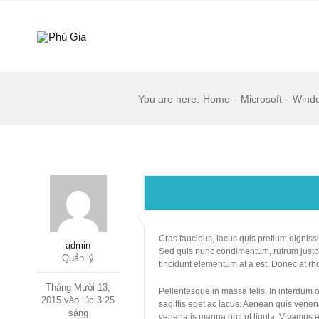
Skip
to
content
You are here
:
Home
-
Microsoft
-
Wind
Cras faucibus, lacus quis pretium dignissi
admin
Sed quis nunc condimentum, rutrum justo e
Quản lý
tincidunt elementum at a est. Donec at rh
Tháng Mười 13,
Pellentesque in massa felis. In interdum o
2015 vào lúc 3:25
sagittis eget ac lacus. Aenean quis venenat
sáng
venenatis magna orci ut ligula. Vivamus et