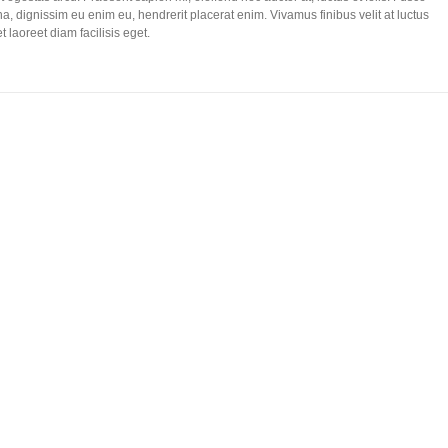
a, dignissim eu enim eu, hendrerit placerat enim. Vivamus finibus velit at luctus
t laoreet diam facilisis eget.