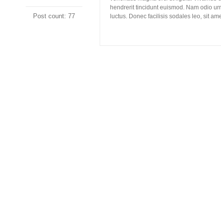
hendrerit tincidunt euismod. Nam odio urn
Post count: 77
luctus. Donec facilisis sodales leo, sit ame