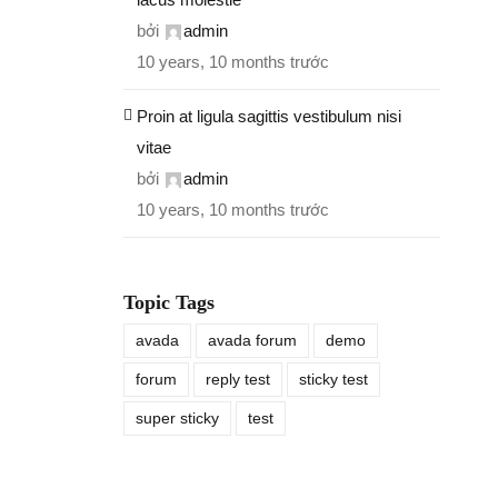
bởi
admin
10 years, 10 months trước
Proin at ligula sagittis vestibulum nisi
vitae
bởi
admin
10 years, 10 months trước
Topic Tags
avada
avada forum
demo
forum
reply test
sticky test
super sticky
test