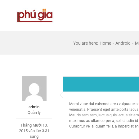
Skip
to
content
You are here
:
Home
-
Android
-
Ma
Morbi vitae dui euismod arcu vulputate so
admin
venenatis. Praesent eget ante porta lacus c
Quản lý
Mauris sem sem, luctus quis lectus sit amet
maximus ac ullamcorper a, sollicitudin id 
Tháng Mười 13,
Curabitur vel aliquam felis, a imperdiet e
2015 vào lúc 3:31
sáng