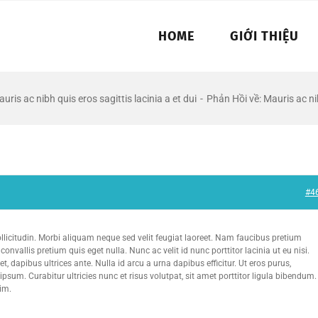
HOME
GIỚI THIỆU
uris ac nibh quis eros sagittis lacinia a et dui
-
Phản Hồi về: Mauris ac nib
#4
llicitudin. Morbi aliquam neque sed velit feugiat laoreet. Nam faucibus pretium
onvallis pretium quis eget nulla. Nunc ac velit id nunc porttitor lacinia ut eu nisi.
, dapibus ultrices ante. Nulla id arcu a urna dapibus efficitur. Ut eros purus,
ipsum. Curabitur ultricies nunc et risus volutpat, sit amet porttitor ligula bibendum.
nim.