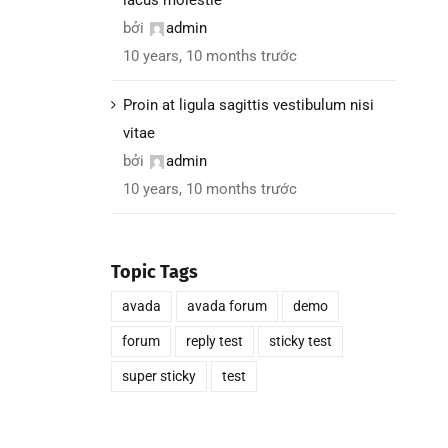
bởi
admin
10 years, 10 months trước
Proin at ligula sagittis vestibulum nisi
vitae
bởi
admin
10 years, 10 months trước
Topic Tags
avada
avada forum
demo
forum
reply test
sticky test
super sticky
test