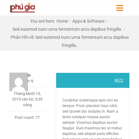
Skip
Toggl
to
Naviga
content
You are here
:
Home
-
Apps & Software
-
HOME
Sed euismod nunc urna fermentum arcu dapibus fringilla.
-
Phản Hồi về: Sed euismod nunc urna fermentum arcu dapibus
GIỚI THIỆU
fringilla.
DỰ ÁN
LIÊN HỆ
admin
#472
Quản lý
THƯ VIỆN
Tháng Mười 13,
2015 vào lúc 3:35
Curabitur scelerisque quis orci eu
sáng
tempor. Proin placerat risus nibh,
sed laoreet dui sodales in. Nam a
dolor volutpat massa auctor
Post count: 77
semper. Vivamus dapibus auctor
feugiat. Duis maximus leo ut metus
dapibus, sed aliquet justo efficitur.