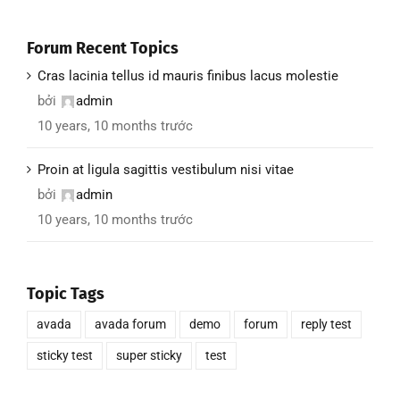
Forum Recent Topics
Cras lacinia tellus id mauris finibus lacus molestie
bởi
admin
10 years, 10 months trước
Proin at ligula sagittis vestibulum nisi vitae
bởi
admin
10 years, 10 months trước
Topic Tags
avada
avada forum
demo
forum
reply test
sticky test
super sticky
test