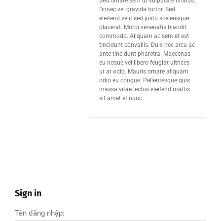
Sed ornare sem ut vulputate finibus.
Donec vel gravida tortor. Sed
eleifend velit sed justo scelerisque
placerat. Morbi venenatis blandit
commodo. Aliquam ac sem et est
tincidunt convallis. Duis nec arcu ac
ante tincidunt pharetra. Maecenas
eu neque vel libero feugiat ultrices
ut at odio. Mauris ornare aliquam
odio eu congue. Pellentesque quis
massa vitae lectus eleifend mattis
sit amet et nunc.
Sign in
Tên đăng nhập: