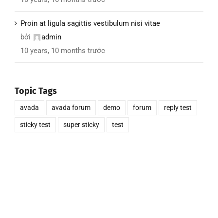
Proin at ligula sagittis vestibulum nisi vitae
bởi
admin
10 years, 10 months trước
Topic Tags
avada
avada forum
demo
forum
reply test
sticky test
super sticky
test