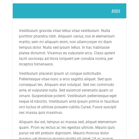
#484
Vestibulum gravida vitae tellus vitae vestibulum. Nulla
porttitor pharetra nibh. Aliquam varius, nisi et elementum
mattis, sem mi aliquam enim, non ullamcorper mi diam
tempus dolor. Nulla sed ipsum tellus. In hac habitasse
platea dictumst. Vivamus eu vulputate arcu. Class aptent
taciti sociosqu ad litora torquent per conubia nostra, per
inceptos himenaeos.
Vestibulum placerat ipsum ut congue sollicitudin.
Pellentesque vitae nunc a eros sagittis aliquet. Sed quis
consequat leo. Aliquam erat volutpat. Sed nec commodo
ante, et vulputate nulla. Sed euismod venenatis quam ut
ornare. Suspendisse potenti. Vestibulum pellentesque eget
neque id lobortis. Vestibulum ante ipsum primis in faucibus
orci luctus et ultrices posuere cubilia Curae; Fusce suscipit
nec massa quis maximus.
Aliquam dui est, tempus ac massa sed, aliquet elementum
quam. Proin eu lectus ac leo egestas ultrices. Mauris quis
purus vel elit pretium dignissim. Mauris rhoncus dolor
magna, vel rhoncus magna mollis sit amet. Ut ac augue