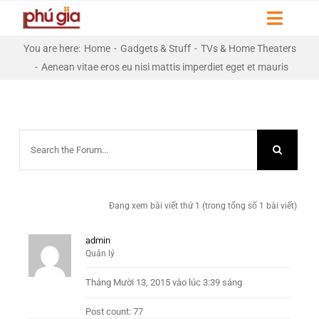
Skip
Toggl
to
Naviga
content
You are here
:
Home
-
Gadgets & Stuff
-
TVs & Home Theaters
HOME
-
Aenean vitae eros eu nisi mattis imperdiet eget et mauris
GIỚI THIỆU
DỰ ÁN
LIÊN HỆ
Đang xem bài viết thứ 1 (trong tổng số 1 bài viết)
THƯ VIỆN
admin
Quản lý
Tháng Mười 13, 2015 vào lúc 3:39 sáng
Post count: 77