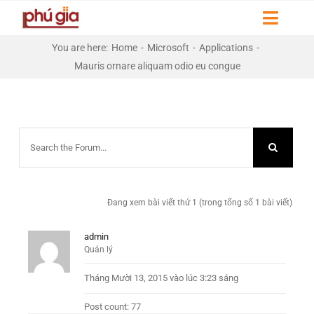
Skip
Toggl
to
Naviga
content
You are here
:
Home
-
Microsoft
-
Applications
-
HOME
Mauris ornare aliquam odio eu congue
GIỚI THIỆU
DỰ ÁN
LIÊN HỆ
Đang xem bài viết thứ 1 (trong tổng số 1 bài viết)
THƯ VIỆN
admin
Quản lý
Tháng Mười 13, 2015 vào lúc 3:23 sáng
Post count: 77