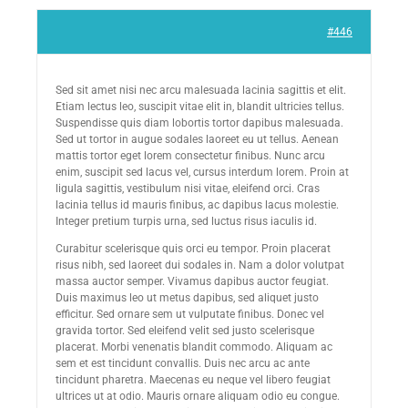
#446
Sed sit amet nisi nec arcu malesuada lacinia sagittis et elit.
Etiam lectus leo, suscipit vitae elit in, blandit ultricies tellus.
Suspendisse quis diam lobortis tortor dapibus malesuada.
Sed ut tortor in augue sodales laoreet eu ut tellus. Aenean
mattis tortor eget lorem consectetur finibus. Nunc arcu
enim, suscipit sed lacus vel, cursus interdum lorem. Proin at
ligula sagittis, vestibulum nisi vitae, eleifend orci. Cras
lacinia tellus id mauris finibus, ac dapibus lacus molestie.
Integer pretium turpis urna, sed luctus risus iaculis id.
Curabitur scelerisque quis orci eu tempor. Proin placerat
risus nibh, sed laoreet dui sodales in. Nam a dolor volutpat
massa auctor semper. Vivamus dapibus auctor feugiat.
Duis maximus leo ut metus dapibus, sed aliquet justo
efficitur. Sed ornare sem ut vulputate finibus. Donec vel
gravida tortor. Sed eleifend velit sed justo scelerisque
placerat. Morbi venenatis blandit commodo. Aliquam ac
sem et est tincidunt convallis. Duis nec arcu ac ante
tincidunt pharetra. Maecenas eu neque vel libero feugiat
ultrices ut at odio. Mauris ornare aliquam odio eu congue.