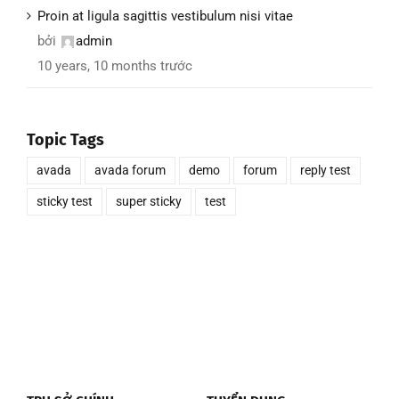
Proin at ligula sagittis vestibulum nisi vitae
bởi
admin
10 years, 10 months trước
Topic Tags
avada
avada forum
demo
forum
reply test
sticky test
super sticky
test