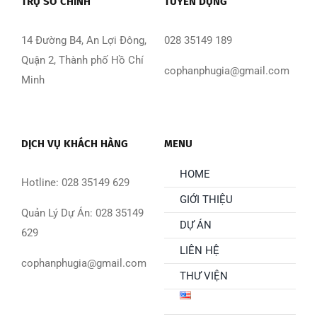
TRỤ SỞ CHÍNH
TUYỂN DỤNG
14 Đường B4, An Lợi Đông,
028 35149 189
Quận 2, Thành phố Hồ Chí
cophanphugia@gmail.com
Minh
DỊCH VỤ KHÁCH HÀNG
MENU
HOME
Hotline: 028 35149 629
GIỚI THIỆU
Quản Lý Dự Án: 028 35149
DỰ ÁN
629
LIÊN HỆ
cophanphugia@gmail.com
THƯ VIỆN