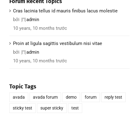
Forum Recent Topics
Cras lacinia tellus id mauris finibus lacus molestie
bởi
admin
10 years, 10 months trước
Proin at ligula sagittis vestibulum nisi vitae
bởi
admin
10 years, 10 months trước
Topic Tags
avada
avada forum
demo
forum
reply test
sticky test
super sticky
test