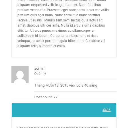
aliquam neque sed velit feugiat laoreet. Nam faucibus
pretium venenatis. Praesent eget ante porta lacus convallis
pretium quis eget nulla. Nunc ac velit id nunc porttitor
lacinia ut eu nisi. Mauris sem sem, luctus quis lectus sit
amet, dapibus ultrices ante. Nulla id arcu a urna dapibus
efficitur. Ut eros purus, maximus ac ullamcorper a,
sollicitudin id ipsum. Curabitur ultricies nunc et risus
volutpat, sit amet porttitor ligula bibendum. Curabitur vel
aliquam felis, a imperdiet enim.
admin
Quản lý
Tháng Mười 13, 2015 vào lúc 3:40 sáng
Post count: 77
#486