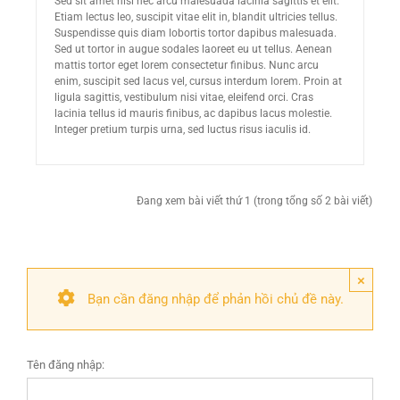
Sed sit amet nisi nec arcu malesuada lacinia sagittis et elit.
Etiam lectus leo, suscipit vitae elit in, blandit ultricies tellus.
Suspendisse quis diam lobortis tortor dapibus malesuada.
Sed ut tortor in augue sodales laoreet eu ut tellus. Aenean
mattis tortor eget lorem consectetur finibus. Nunc arcu
enim, suscipit sed lacus vel, cursus interdum lorem. Proin at
ligula sagittis, vestibulum nisi vitae, eleifend orci. Cras
lacinia tellus id mauris finibus, ac dapibus lacus molestie.
Integer pretium turpis urna, sed luctus risus iaculis id.
Đang xem bài viết thứ 1 (trong tổng số 2 bài viết)
×
Bạn cần đăng nhập để phản hồi chủ đề này.
Tên đăng nhập: