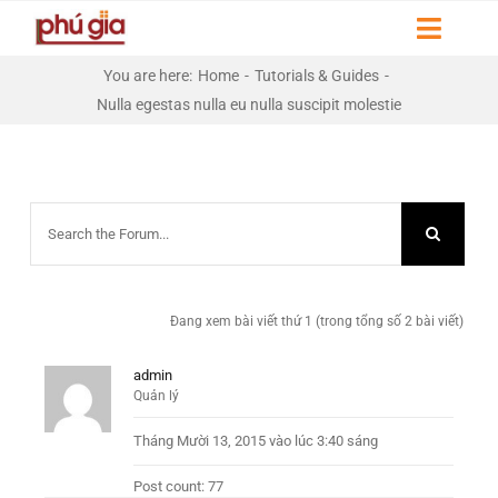
Skip
Toggl
to
Naviga
content
You are here
:
Home
-
Tutorials & Guides
-
HOME
Nulla egestas nulla eu nulla suscipit molestie
GIỚI THIỆU
DỰ ÁN
LIÊN HỆ
Đang xem bài viết thứ 1 (trong tổng số 2 bài viết)
THƯ VIỆN
admin
Quản lý
Tháng Mười 13, 2015 vào lúc 3:40 sáng
Post count: 77