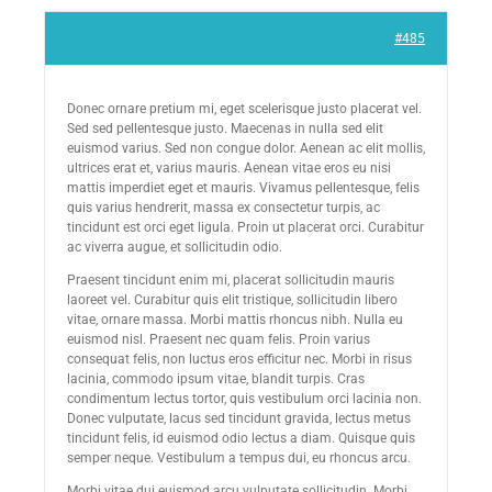
#485
Donec ornare pretium mi, eget scelerisque justo placerat vel.
Sed sed pellentesque justo. Maecenas in nulla sed elit
euismod varius. Sed non congue dolor. Aenean ac elit mollis,
ultrices erat et, varius mauris. Aenean vitae eros eu nisi
mattis imperdiet eget et mauris. Vivamus pellentesque, felis
quis varius hendrerit, massa ex consectetur turpis, ac
tincidunt est orci eget ligula. Proin ut placerat orci. Curabitur
ac viverra augue, et sollicitudin odio.
Praesent tincidunt enim mi, placerat sollicitudin mauris
laoreet vel. Curabitur quis elit tristique, sollicitudin libero
vitae, ornare massa. Morbi mattis rhoncus nibh. Nulla eu
euismod nisl. Praesent nec quam felis. Proin varius
consequat felis, non luctus eros efficitur nec. Morbi in risus
lacinia, commodo ipsum vitae, blandit turpis. Cras
condimentum lectus tortor, quis vestibulum orci lacinia non.
Donec vulputate, lacus sed tincidunt gravida, lectus metus
tincidunt felis, id euismod odio lectus a diam. Quisque quis
semper neque. Vestibulum a tempus dui, eu rhoncus arcu.
Morbi vitae dui euismod arcu vulputate sollicitudin. Morbi