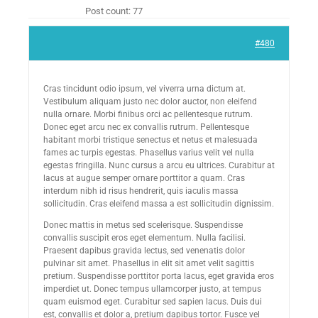
Post count: 77
#480
Cras tincidunt odio ipsum, vel viverra urna dictum at.
Vestibulum aliquam justo nec dolor auctor, non eleifend
nulla ornare. Morbi finibus orci ac pellentesque rutrum.
Donec eget arcu nec ex convallis rutrum. Pellentesque
habitant morbi tristique senectus et netus et malesuada
fames ac turpis egestas. Phasellus varius velit vel nulla
egestas fringilla. Nunc cursus a arcu eu ultrices. Curabitur at
lacus at augue semper ornare porttitor a quam. Cras
interdum nibh id risus hendrerit, quis iaculis massa
sollicitudin. Cras eleifend massa a est sollicitudin dignissim.
Donec mattis in metus sed scelerisque. Suspendisse
convallis suscipit eros eget elementum. Nulla facilisi.
Praesent dapibus gravida lectus, sed venenatis dolor
pulvinar sit amet. Phasellus in elit sit amet velit sagittis
pretium. Suspendisse porttitor porta lacus, eget gravida eros
imperdiet ut. Donec tempus ullamcorper justo, at tempus
quam euismod eget. Curabitur sed sapien lacus. Duis dui
est, convallis et dolor a, pretium dapibus tortor. Fusce vel