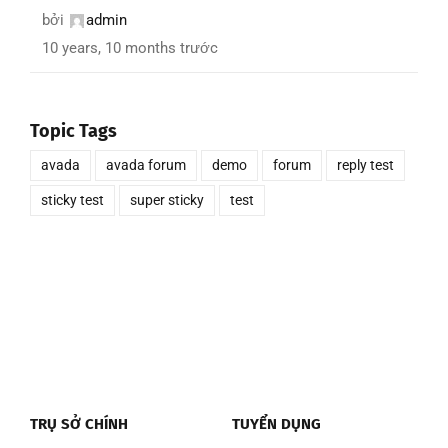
bởi
admin
10 years, 10 months trước
Topic Tags
avada
avada forum
demo
forum
reply test
sticky test
super sticky
test
TRỤ SỞ CHÍNH
TUYỂN DỤNG