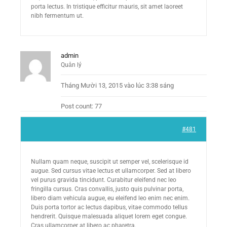
porta lectus. In tristique efficitur mauris, sit amet laoreet
nibh fermentum ut.
admin
Quản lý
Tháng Mười 13, 2015 vào lúc 3:38 sáng
Post count: 77
#481
Nullam quam neque, suscipit ut semper vel, scelerisque id
augue. Sed cursus vitae lectus et ullamcorper. Sed at libero
vel purus gravida tincidunt. Curabitur eleifend nec leo
fringilla cursus. Cras convallis, justo quis pulvinar porta,
libero diam vehicula augue, eu eleifend leo enim nec enim.
Duis porta tortor ac lectus dapibus, vitae commodo tellus
hendrerit. Quisque malesuada aliquet lorem eget congue.
Cras ullamcorper at libero ac pharetra.