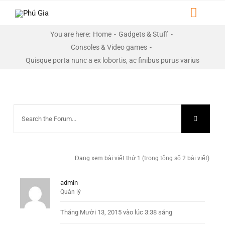
Skip
Toggl
to
Naviga
content
You are here
:
Home
-
Gadgets & Stuff
-
HOME
Consoles & Video games
-
Quisque porta nunc a ex lobortis, ac finibus purus varius
GIỚI THIỆU
DỰ ÁN
LIÊN HỆ
THƯ VIỆN
Đang xem bài viết thứ 1 (trong tổng số 2 bài viết)
admin
Quản lý
Tháng Mười 13, 2015 vào lúc 3:38 sáng