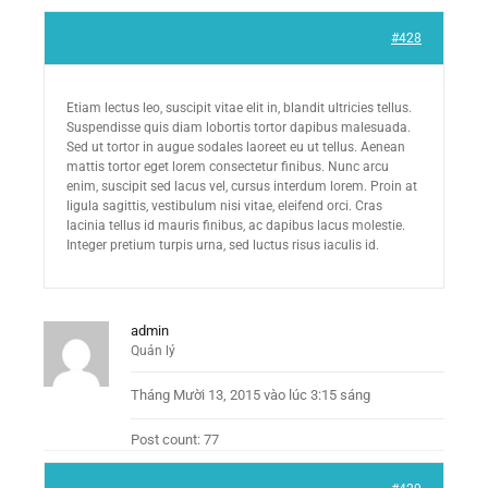
#428
Etiam lectus leo, suscipit vitae elit in, blandit ultricies tellus.
Suspendisse quis diam lobortis tortor dapibus malesuada.
Sed ut tortor in augue sodales laoreet eu ut tellus. Aenean
mattis tortor eget lorem consectetur finibus. Nunc arcu
enim, suscipit sed lacus vel, cursus interdum lorem. Proin at
ligula sagittis, vestibulum nisi vitae, eleifend orci. Cras
lacinia tellus id mauris finibus, ac dapibus lacus molestie.
Integer pretium turpis urna, sed luctus risus iaculis id.
admin
Quản lý
Tháng Mười 13, 2015 vào lúc 3:15 sáng
Post count: 77