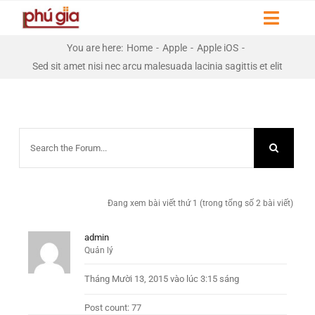
Skip
Toggl
to
Naviga
content
You are here
:
Home
-
Apple
-
Apple iOS
-
HOME
Sed sit amet nisi nec arcu malesuada lacinia sagittis et elit
GIỚI THIỆU
DỰ ÁN
LIÊN HỆ
Đang xem bài viết thứ 1 (trong tổng số 2 bài viết)
THƯ VIỆN
admin
Quản lý
Tháng Mười 13, 2015 vào lúc 3:15 sáng
Post count: 77