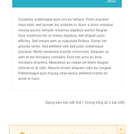
#429
Curabitur scelerisque quis orci eu tempor. Proin placerat
risus nibh, sed laoreet dui sodales in. Nam a dolor volutpat
massa auctor semper. Vivamus dapibus auctor feugiat.
Duis maximus leo ut metus dapibus, sed aliquet justo
efficitur. Sed ornare sem ut vulputate finibus. Donec vel
gravida tortor. Sed eleifend velit sed justo scelerisque
placerat. Morbi venenatis blandit commodo. Aliquam ac
sem et est tincidunt convallis. Duis nec arcu ac ante
tincidunt pharetra. Maecenas eu neque vel libero feugiat
ultrices ut at odio. Mauris ornare aliquam odio eu congue.
Pellentesque quis massa vitae lectus eleifend mattis sit
amet et nunc.
Đang xem bài viết thứ 1 (trong tổng số 2 bài viết)
×