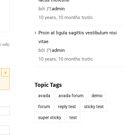
bởi
admin
10 years, 10 months trước
Proin at ligula sagittis vestibulum nisi
vitae
 viết)
bởi
admin
10 years, 10 months trước
×
Topic Tags
avada
avada forum
demo
forum
reply test
sticky test
super sticky
test