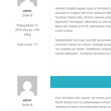
Aenean fringilla sapien justo, a tincidunt
admin
Quisque in magna sed tortor aliquam ele
Quản lý
faucibus metus odio, dictum semper justo 
dignissim consequat. Maecenas in velit ero
Tháng Mười 13,
ligula elit, mattis ut mi id, elementum vo
2015 vào lúc 3:30
mollis neque.
sáng
Suspendisse nisl risus, suscipit eu posue
Post count: 77
tincidunt massa ac rutrum. Quisque porta n
vel, sodales nec libero. Vestibulum aliqu
sapien bibendum. Curabitur faucibus ac n
Cras tincidunt odio ipsum, vel viverra urn
admin
Morbi finibus orci ac pellentesque rutrum.
Quản lý
senectus et netus et malesuada fames ac tu