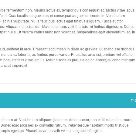
 eros fermentum non. Mauris lectus ex, tempor quis consequat ac, luctus vitae lacus.
ifend. Cras iaculis congue eros, et consequat augue commodo in. Vestibulum
lacinia vulputate. Nulla faucibus lectus eget finibus aliquam. Fusce auctor
s. Aliquam id lectus dui. Mauris tempus velit facilisis mi finibus dignissim. Donec
lutpat nulla. Ut viverra varius nunc non volutpat. Suspendisse eget elementum leo, in
re id, eleifend id arcu. Praesent accumsan in diam ac gravida. Suspendisse rhoncus
unc a ex lobortis, ac finibus purus varius. Phasellus arcu est, pretium vel efficitur
am posuere felis vitae iaculis. Mauris sodales purus a dolor laoreet, eu condimentum
unc at imperdiet
#4
a dictum at. Vestibulum aliquam justo nec dolor auctor, non eleifend nulla ornare.
 Donec eget arcu nec ex convallis rutrum. Pellentesque habitant morbi tristique
rpis egestas. Phasellus varius velit vel nulla egestas fringilla.